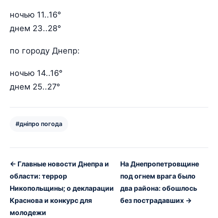
ночью 11..16°
днем 23..28°
по городу Днепр:
ночью 14..16°
днем 25..27°
#дніпро погода
← Главные новости Днепра и
На Днепропетровщине
области: террор
под огнем врага было
Никопольщины; о декларации
два района: обошлось
Краснова и конкурс для
без пострадавших →
молодежи