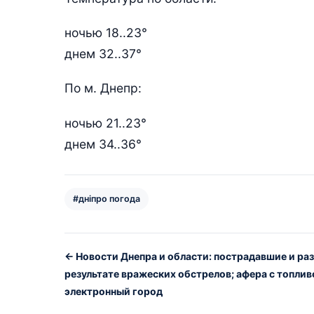
ночью 18..23°
днем 32..37°
По м. Днепр:
ночью 21..23°
днем 34..36°
#дніпро погода
← Новости Днепра и области: пострадавшие и ра
результате вражеских обстрелов; афера с топлив
электронный город