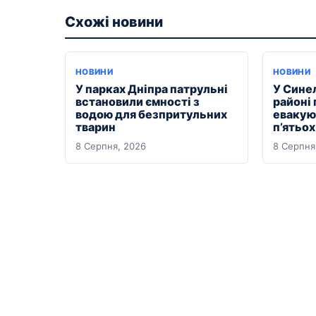
Схожі новини
НОВИНИ
НОВИНИ
У парках Дніпра патрульні
У Сине
встановили ємності з
районі
водою для безпритульних
евакуюв
тварин
п’ятьо
8 Серпня, 2026
8 Серпня