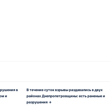
зрушения в
В течение суток взрывы раздавались в двух
ом и
районах Днепропетровщины: есть раненые и
разрушения →