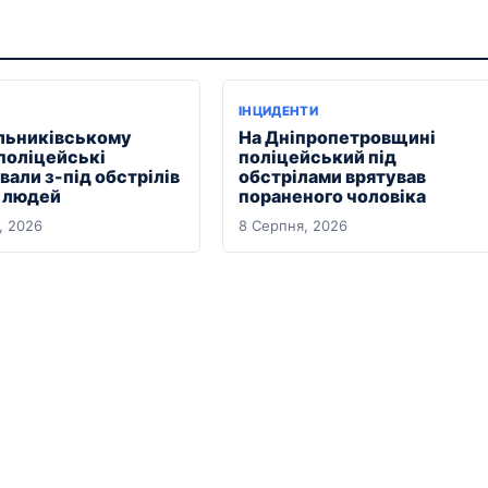
ІНЦИДЕНТИ
льниківському
На Дніпропетровщині
 поліцейські
поліцейський під
али з-під обстрілів
обстрілами врятував
х людей
пораненого чоловіка
, 2026
8 Серпня, 2026