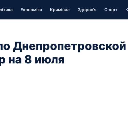
літика
Економіка
Кримінал
Здоров’я
Спорт
К
по Днепропетровской
р на 8 июля