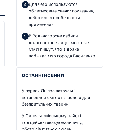
Для чего используются
облепиховые свечи: показания,
действие и особенности
применения
В Вольногорске избили
должностное лицо: местные
СМИ пишут, что в драке
побывал мэр города Василенко
ОСТАННІ НОВИНИ
У парках Дніпра патрульні
встановили ємності з водою для
безпритульних тварин
У Синельниківському районі
поліцейські евакуювали з-під
обстрілів п’ятьох людей