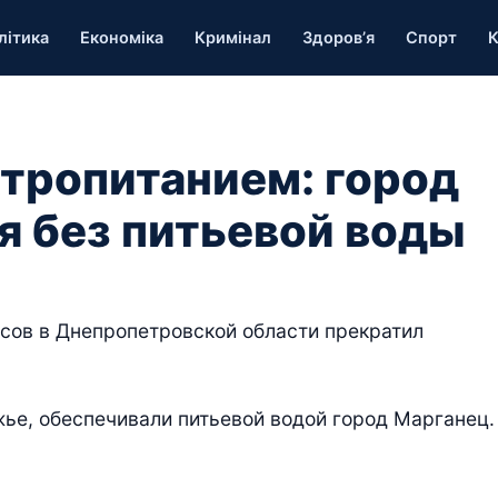
літика
Економіка
Кримінал
Здоров’я
Спорт
К
тропитанием: город
я без питьевой воды
сов в Днепропетровской области прекратил
жье, обеспечивали питьевой водой город Марганец.