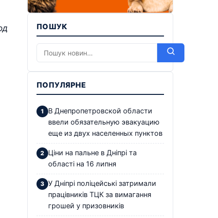
ПОШУК
од
ПОПУЛЯРНЕ
В Днепропетровской области
ввели обязательную эвакуацию
еще из двух населенных пунктов
Ціни на пальне в Дніпрі та
області на 16 липня
У Дніпрі поліцейські затримали
працівників ТЦК за вимагання
грошей у призовників