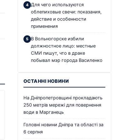
Для чего используются
облепиховые свечи: показания,
действие и особенности
применения
В Вольногорске избили
должностное лицо: местные
СМИ пишут, что в драке
побывал мэр города Василенко
ОСТАННІ НОВИНИ
На Дніпропетровщині прокладають
250 метрів мережі для повернення
води в Марганець
Головні новини Дніпра та області за
6 серпня