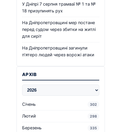
У Дніпрі 7 серпня трамваї № 1 та №
18 призупинять рух
На Дніпропетровщині мер постане
перед судом через збитки на житлі
для сиріт
На Дніпропетровщині загинули
п’ятеро людей через ворожі атаки
АРХІВ
Січень
302
Лютий
298
Березень
335