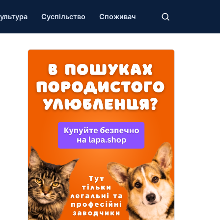
ультура
Суспільство
Споживач