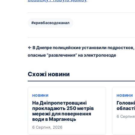
#кривбасводоканал
← В Днепре полицейские установили подростков
опасные “развлечения” на электропоезде
Схожі новини
НОВИНИ
НОВИНИ
На Дніпропетровщині
Головні
прокладають 250 метрів
області
мережі для повернення
6 Серпня
води в Марганець
6 Серпня, 2026