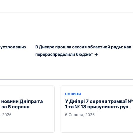
, устроивших
В Днепре прошла сессия областной рады: как
перераспределили бюджет →
НОВИНИ
 новини Дніпра та
У Дніпрі 7 серпня трамваї №
 за 6 серпня
1 та № 18 призупинять рух
, 2026
6 Серпня, 2026