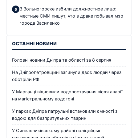
В Вольногорске избили должностное лицо:
местные СМИ пишут, что в драке побывал мэр
города Василенко
ОСТАННІ НОВИНИ
Головні новини Дніпра та області за 8 серпня
На Дніпропетровщині загинули двоє людей через
обстріли РФ
У Марганці відновили водопостачання після аварії
на магістральному водогоні
У парках Дніпра патрульні встановили ємності з
водою для безпритульних тварин
У Синельниківському районі поліцейські
евакуювали з-під обстрілів п’ятьох людей