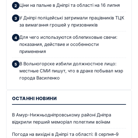
Ціни на пальне в Дніпрі та області на 16 липня
У Дніпрі поліцейські затримали працівників ТЦК
за вимагання грошей у призовників
Для чего используются облепиховые свечи:
показания, действие и особенности
применения
В Вольногорске избили должностное лицо:
местные СМИ пишут, что в драке побывал мэр
города Василенко
ОСТАННІ НОВИНИ
В Амур-Нижньодніпровському районі Дніпра
відкрили перший меморіал полеглим воїнам
Погода на вихідні в Дніпрі та області: 8 серпня–9