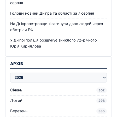
серпня
Головні новини Дніпра та області за 7 серпня
На Дніпропетровщині загинули двоє людей через
обстріли РФ
У Дніпрі поліція розшукує зниклого 72-річного
Юрія Кириллова
АРХІВ
Січень
302
Лютий
298
Березень
335