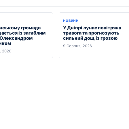
НОВИНИ
янському громада
У Дніпрі лунає повітряна
ається із загиблим
тривога та прогнозують
 Олександром
сильний дощ із грозою
нком
9 Серпня, 2026
, 2026