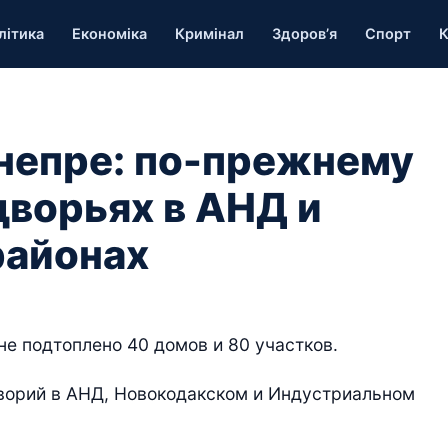
літика
Економіка
Кримінал
Здоров’я
Спорт
К
непре: по-прежнему
дворьях в АНД и
районах
е подтоплено 40 домов и 80 участков.
дворий в АНД, Новокодакском и Индустриальном