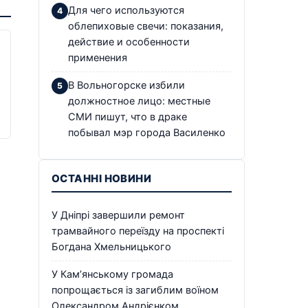
Для чего используются
облепиховые свечи: показания,
действие и особенности
применения
В Вольногорске избили
должностное лицо: местные
СМИ пишут, что в драке
побывал мэр города Василенко
ОСТАННІ НОВИНИ
У Дніпрі завершили ремонт
трамвайного переїзду на проспекті
Богдана Хмельницького
У Кам’янському громада
попрощається із загиблим воїном
Олександром Андрієнком