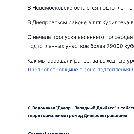
В Новомосковске остаются подтопленным
В Днепровском районе в пгт Куриловка в
С начала пропуска весеннего половодья
подтопленных участков более 79000 куб
Как мы сообщали ранее, за выходные ур
Днепропетровщине в зоне подтопления б
← Водоканал “Днепр – Западный Донбасс” в собс
территориальных громад Днепропетровщины