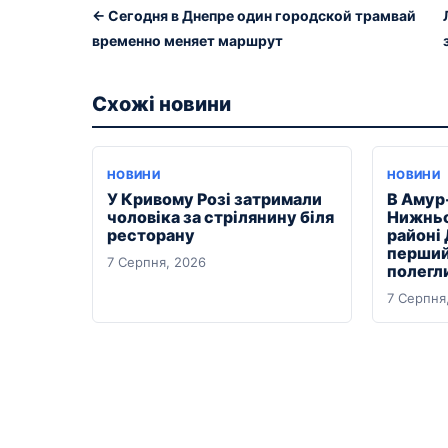
← Сегодня в Днепре один городской трамвай
временно меняет маршрут
Схожі новини
НОВИНИ
НОВИНИ
У Кривому Розі затримали
В Амур
чоловіка за стрілянину біля
Нижньо
ресторану
районі
перший
7 Серпня, 2026
полегл
7 Серпня