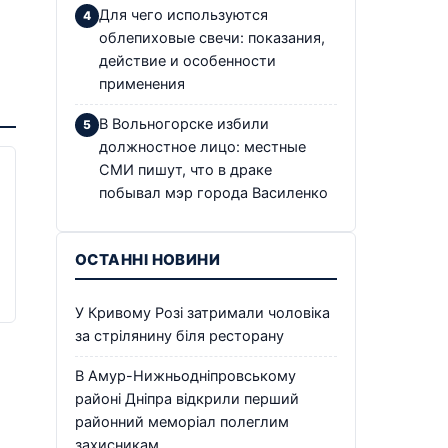
Для чего используются
облепиховые свечи: показания,
действие и особенности
применения
В Вольногорске избили
должностное лицо: местные
СМИ пишут, что в драке
побывал мэр города Василенко
ОСТАННІ НОВИНИ
У Кривому Розі затримали чоловіка
за стрілянину біля ресторану
В Амур-Нижньодніпровському
районі Дніпра відкрили перший
районний меморіал полеглим
захисникам