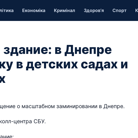
літика
Економіка
Кримінал
Здоров’я
Спорт
К
 здание: в Днепре
у в детских садах и
х
бщение о масштабном заминировании в Днепре.
колл-центра СБУ.
ание: