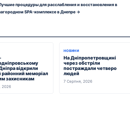
Лучшие процедуры для расслабления и восстановления в
загородном SPA-комплексе в Днепре →
НОВИНИ
-
На Дніпропетровщині
дніпровському
через обстріли
 Дніпра відкрили
постраждали четверо
 районний меморіал
людей
им захисникам
7 Серпня, 2026
, 2026