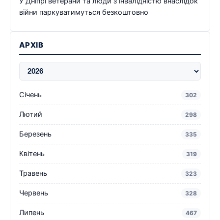
У Дніпрі ветерани та люди з інвалідністю внаслідок
війни паркуватимуться безкоштовно
АРХІВ
Січень
302
Лютий
298
Березень
335
Квітень
319
Травень
323
Червень
328
Липень
467