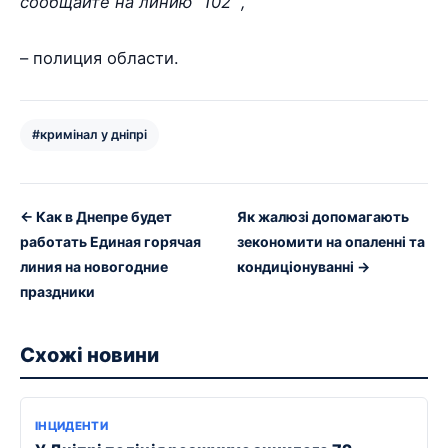
сообщайте на линию “102””,
– полиция области.
#кримінал у дніпрі
← Как в Днепре будет
Як жалюзі допомагають
работать Единая горячая
зекономити на опаленні та
линия на новогодние
кондиціонуванні →
праздники
Схожі новини
ІНЦИДЕНТИ