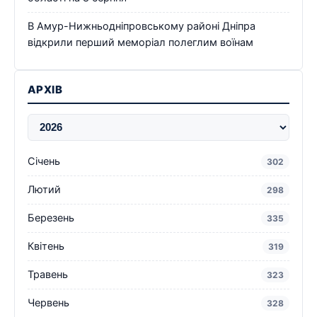
В Амур-Нижньодніпровському районі Дніпра
відкрили перший меморіал полеглим воїнам
АРХІВ
Січень
302
Лютий
298
Березень
335
Квітень
319
Травень
323
Червень
328