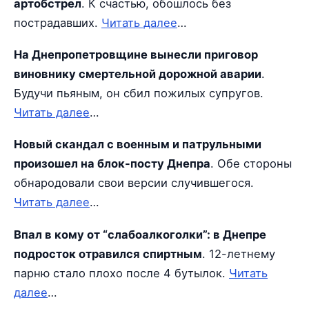
артобстрел
. К счастью, обошлось без
пострадавших.
Читать далее
…
На Днепропетровщине вынесли приговор
виновнику смертельной дорожной аварии
.
Будучи пьяным, он сбил пожилых супругов.
Читать далее
…
Новый скандал с военным и патрульными
произошел на блок-посту Днепра
. Обе стороны
обнародовали свои версии случившегося.
Читать далее
…
Впал в кому от “слабоалкоголки”: в Днепре
подросток отравился спиртным
. 12-летнему
парню стало плохо после 4 бутылок.
Читать
далее
…