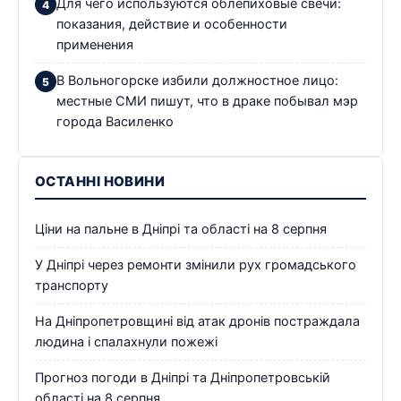
Для чего используются облепиховые свечи:
показания, действие и особенности
применения
В Вольногорске избили должностное лицо:
местные СМИ пишут, что в драке побывал мэр
города Василенко
ОСТАННІ НОВИНИ
Ціни на пальне в Дніпрі та області на 8 серпня
У Дніпрі через ремонти змінили рух громадського
транспорту
На Дніпропетровщині від атак дронів постраждала
людина і спалахнули пожежі
Прогноз погоди в Дніпрі та Дніпропетровській
області на 8 серпня