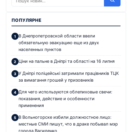
ПОПУЛЯРНЕ
В Днепропетровской области ввели
обязательную эвакуацию еще из двух
населенных пунктов
Ціни на пальне в Дніпрі та області на 16 липня
У Дніпрі поліцейські затримали працівників ТЦК
за вимагання грошей у призовників
Для чего используются облепиховые свечи:
показания, действие и особенности
применения
В Вольногорске избили должностное лицо:
местные СМИ пишут, что в драке побывал мэр
города Василенко