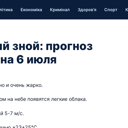
літика
Економіка
Кримінал
Здоров’я
Спорт
К
й зной: прогноз
на 6 июля
но и очень жарко.
ом на небе появятся легкие облака.
 5-7 м/с.
очью +23+25°С.