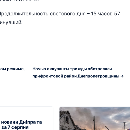
. Продолжительность светового дня – 15 часов 57
минувший.
ном режиме,
Ночью оккупанты трижды обстреляли
прифронтовой район Днепропетровщины →
 новини Дніпра та
 за 7 серпня