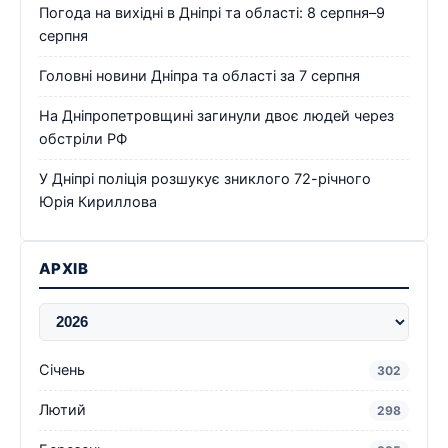
Погода на вихідні в Дніпрі та області: 8 серпня–9
серпня
Головні новини Дніпра та області за 7 серпня
На Дніпропетровщині загинули двоє людей через
обстріли РФ
У Дніпрі поліція розшукує зниклого 72-річного
Юрія Кириллова
АРХІВ
Січень
302
Лютий
298