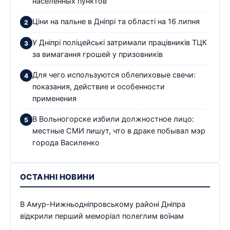
населенных пунктов
Ціни на пальне в Дніпрі та області на 16 липня
У Дніпрі поліцейські затримали працівників ТЦК
за вимагання грошей у призовників
Для чего используются облепиховые свечи:
показания, действие и особенности
применения
В Вольногорске избили должностное лицо:
местные СМИ пишут, что в драке побывал мэр
города Василенко
ОСТАННІ НОВИНИ
В Амур-Нижньодніпровському районі Дніпра
відкрили перший меморіал полеглим воїнам