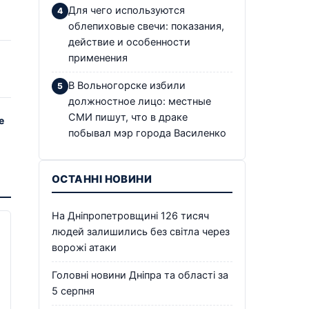
Для чего используются
облепиховые свечи: показания,
действие и особенности
применения
В Вольногорске избили
должностное лицо: местные
СМИ пишут, что в драке
е
побывал мэр города Василенко
ОСТАННІ НОВИНИ
На Дніпропетровщині 126 тисяч
людей залишились без світла через
ворожі атаки
Головні новини Дніпра та області за
5 серпня