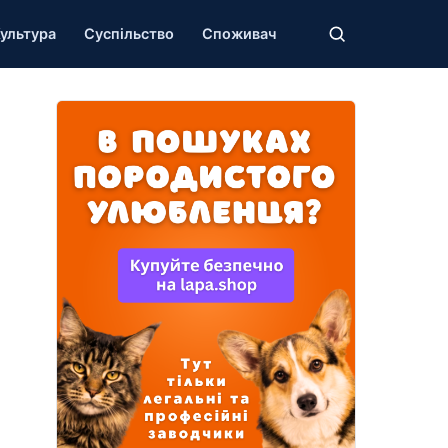
ультура
Суспільство
Споживач