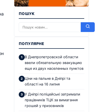
на
ПОШУК
ПОПУЛЯРНЕ
он
В Днепропетровской области
ввели обязательную эвакуацию
еще из двух населенных пунктов
Ціни на пальне в Дніпрі та
області на 16 липня
У Дніпрі поліцейські затримали
працівників ТЦК за вимагання
грошей у призовників