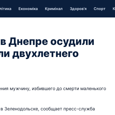
літика
Економіка
Кримінал
Здоров’я
Спорт
К
 в Днепре осудили
ли двухлетнего
ения мужчину, избившего до смерти маленького
 в Зеленодольске, сообщает пресс-служба