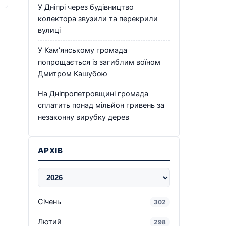
У Дніпрі через будівництво
колектора звузили та перекрили
вулиці
У Кам’янському громада
попрощається із загиблим воїном
Дмитром Кашубою
На Дніпропетровщині громада
сплатить понад мільйон гривень за
незаконну вирубку дерев
АРХІВ
Січень
302
Лютий
298