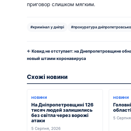
приговор слишком мягким.
#кримінал у дніпрі
#прокуратура дніпропетровсько
← Ковид не отступает: на Днепропетровщине об
новый штамм коронавируса
Схожі новини
НОВИНИ
НОВИНИ
На Дніпропетровщині 126
Головні
тисяч людей залишились
області
без світла через ворожі
5 Серпня
атаки
5 Серпня, 2026