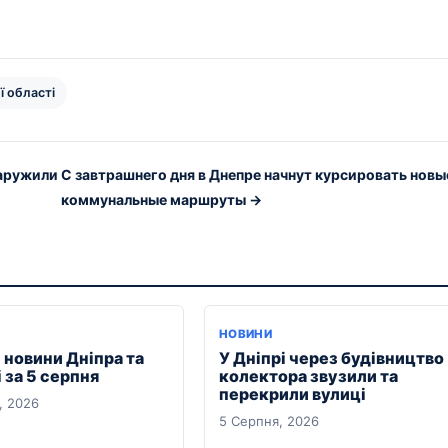
ї області
наружили
С завтрашнего дня в Днепре начнут курсировать новы
коммунальные маршруты →
НОВИНИ
 новини Дніпра та
У Дніпрі через будівництво
 за 5 серпня
колектора звузили та
перекрили вулиці
, 2026
5 Серпня, 2026