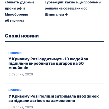
сбивать ударные
субвенций: какие еще проблемы
дроны рф: в
решали на совещании со
Минобороны
Шмыгалем →
объяснили
Схожі новини
НОВИНИ
У Кривому Розі судитимуть 13 людей за
підпільне виробництво цигарок на 50
мільйонів
6 Серпня, 2026
НОВИНИ
У Кривому Розі поліція затримала двох жінок
за підпали автівок на замовлення
6 Серпня, 2026