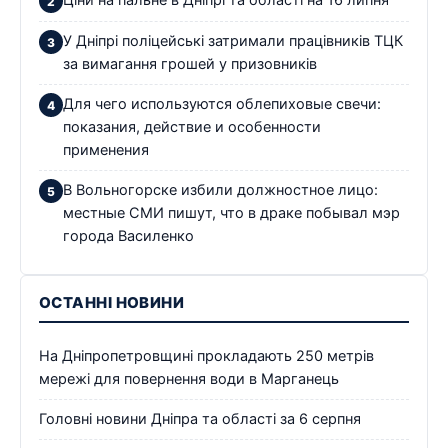
Ціни на пальне в Дніпрі та області на 16 липня
У Дніпрі поліцейські затримали працівників ТЦК
за вимагання грошей у призовників
Для чего используются облепиховые свечи:
показания, действие и особенности
применения
В Вольногорске избили должностное лицо:
местные СМИ пишут, что в драке побывал мэр
города Василенко
ОСТАННІ НОВИНИ
На Дніпропетровщині прокладають 250 метрів
мережі для повернення води в Марганець
Головні новини Дніпра та області за 6 серпня