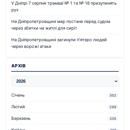
У Дніпрі 7 серпня трамваї № 1 та № 18 призупинять
рух
На Дніпропетровщині мер постане перед судом
через збитки на житлі для сиріт
На Дніпропетровщині загинули п’ятеро людей
через ворожі атаки
АРХІВ
Січень
302
Лютий
298
Березень
335