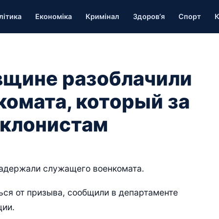
літика
Економіка
Кримінал
Здоров’я
Спорт
К
вщине разоблачили
комата, который за
уклонистам
задержали служащего военкомата.
ься от призыва, сообщили в департаменте
ции.