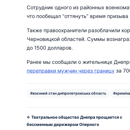
Сотрудник одного из районных военкомат
что пообещал “оттянуть” время призыва
Также правоохранители разоблачили ко
Черновицкой областей. Суммы вознаграж
до 1500 долларов.
Ранее мы сообщали о жительнице Днепр
переправки мужчин через границу
за 70
#воєнний стан дніпропетровська область
#кримінал
← Театральное общество Днепра прощается с
бессменным дирижером Оперного