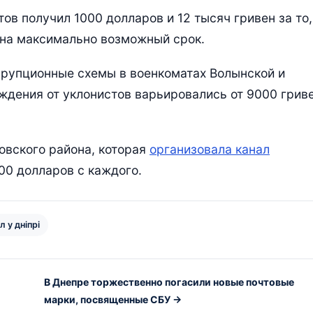
ов получил 1000 долларов и 12 тысяч гривен за то,
 на максимально возможный срок.
ррупционные схемы в военкоматах Волынской и
дения от уклонистов варьировались от 9000 грив
овского района, которая
организовала канал
00 долларов с каждого.
 у дніпрі
В Днепре торжественно погасили новые почтовые
марки, посвященные СБУ →