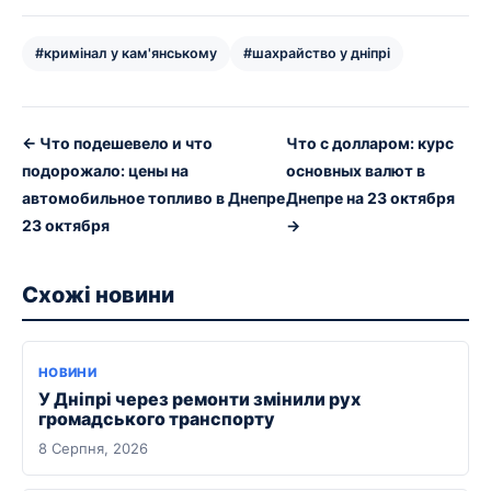
#кримінал у кам'янському
#шахрайство у дніпрі
← Что подешевело и что
Что с долларом: курс
подорожало: цены на
основных валют в
автомобильное топливо в Днепре
Днепре на 23 октября
23 октября
→
Схожі новини
НОВИНИ
У Дніпрі через ремонти змінили рух
громадського транспорту
8 Серпня, 2026