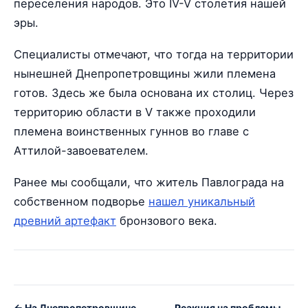
переселения народов. Это IV-V столетия нашей
эры.
Специалисты отмечают, что тогда на территории
нынешней Днепропетровщины жили племена
готов. Здесь же была основана их столиц. Через
территорию области в V также проходили
племена воинственных гуннов во главе с
Аттилой-завоевателем.
Ранее мы сообщали, что житель Павлограда на
собственном подворье
нашел уникальный
древний артефакт
бронзового века.
← На Днепропетровщине
Реакция на проблемы