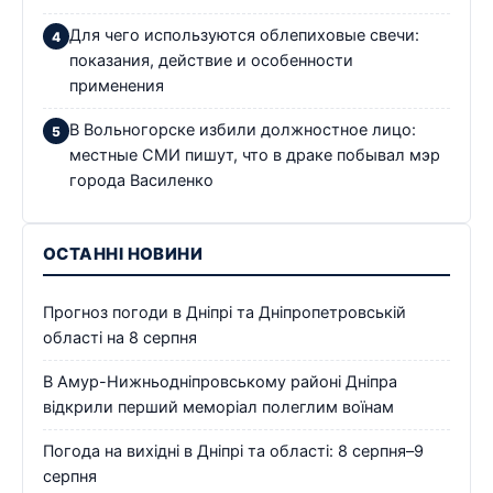
Для чего используются облепиховые свечи:
показания, действие и особенности
применения
В Вольногорске избили должностное лицо:
местные СМИ пишут, что в драке побывал мэр
города Василенко
ОСТАННІ НОВИНИ
Прогноз погоди в Дніпрі та Дніпропетровській
області на 8 серпня
В Амур-Нижньодніпровському районі Дніпра
відкрили перший меморіал полеглим воїнам
Погода на вихідні в Дніпрі та області: 8 серпня–9
серпня