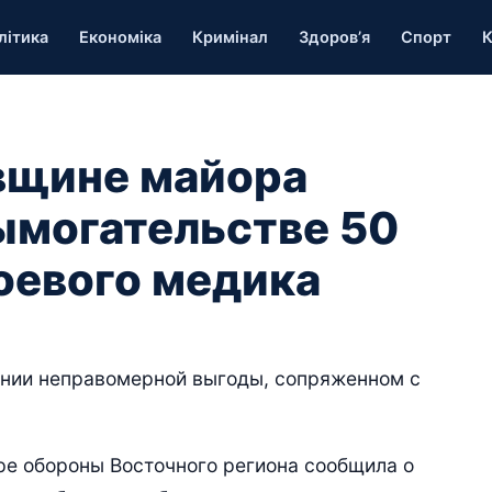
літика
Економіка
Кримінал
Здоров’я
Спорт
К
вщине майора
ымогательстве 50
боевого медика
нии неправомерной выгоды, сопряженном с
ре обороны Восточного региона сообщила о