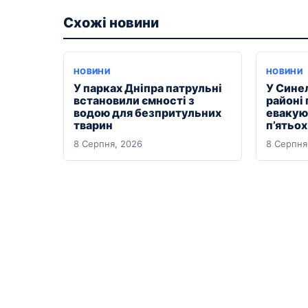
Схожі новини
НОВИНИ
НОВИНИ
У парках Дніпра патрульні
У Сине
встановили ємності з
районі
водою для безпритульних
евакуюв
тварин
п’ятьо
8 Серпня, 2026
8 Серпня