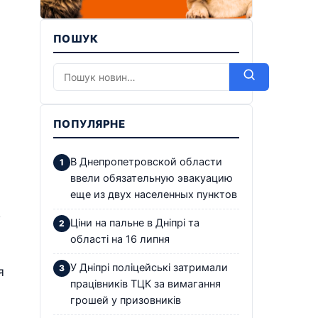
ПОШУК
ПОПУЛЯРНЕ
В Днепропетровской области
ввели обязательную эвакуацию
еще из двух населенных пунктов
ю
Ціни на пальне в Дніпрі та
області на 16 липня
У Дніпрі поліцейські затримали
я
працівників ТЦК за вимагання
грошей у призовників