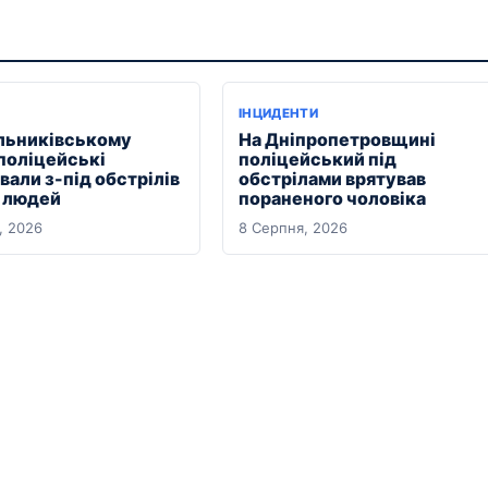
ІНЦИДЕНТИ
льниківському
На Дніпропетровщині
 поліцейські
поліцейський під
али з-під обстрілів
обстрілами врятував
х людей
пораненого чоловіка
, 2026
8 Серпня, 2026