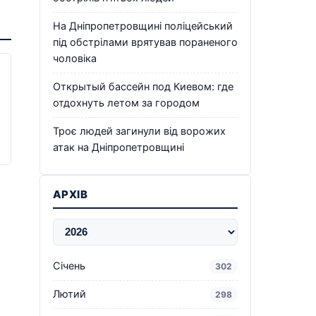
На Дніпропетровщині поліцейський
під обстрілами врятував пораненого
чоловіка
Открытый бассейн под Киевом: где
отдохнуть летом за городом
Троє людей загинули від ворожих
атак на Дніпропетровщині
АРХІВ
Січень
302
Лютий
298