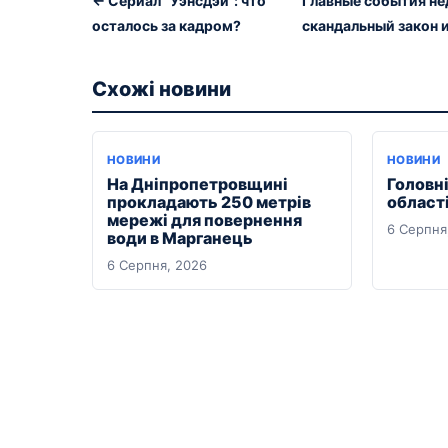
← Сериал “Уэнсдэй”: что
Главные события нед
осталось за кадром?
скандальный закон 
Схожі новини
НОВИНИ
НОВИНИ
На Дніпропетровщині
Головні
прокладають 250 метрів
області
мережі для повернення
6 Серпня
води в Марганець
6 Серпня, 2026