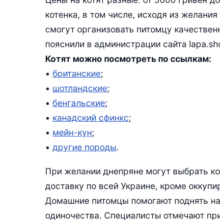
котенка, в том числе, исходя из желани
смогут организовать питомцу качественн
пояснили в администрации сайта lapa.sh
Котят можно посмотреть по ссылкам:
•
британские
;
•
шотландские
;
•
бенгальские
;
•
канадский сфинкс
;
•
мейн-кун
;
•
другие породы
.
При желании днепряне могут выбрать ко
доставку по всей Украине, кроме оккуп
Домашние питомцы помогают поднять нас
одиночества. Специалисты отмечают при