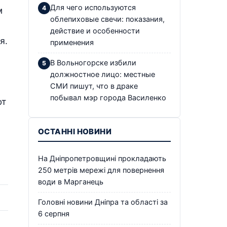
Для чего используются
м
облепиховые свечи: показания,
действие и особенности
я.
применения
В Вольногорске избили
должностное лицо: местные
СМИ пишут, что в драке
побывал мэр города Василенко
ют
ОСТАННІ НОВИНИ
На Дніпропетровщині прокладають
250 метрів мережі для повернення
води в Марганець
Головні новини Дніпра та області за
6 серпня