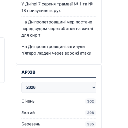
У Дніпрі 7 серпня трамваї № 1 та №
18 призупинять рух
На Дніпропетровщині мер постане
перед судом через збитки на житлі
для сиріт
На Дніпропетровщині загинули
п’ятеро людей через ворожі атаки
АРХІВ
Січень
302
Лютий
298
Березень
335