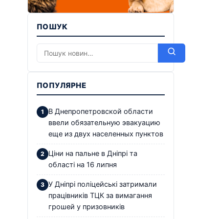
ПОШУК
ПОПУЛЯРНЕ
В Днепропетровской области
ввели обязательную эвакуацию
еще из двух населенных пунктов
Ціни на пальне в Дніпрі та
області на 16 липня
У Дніпрі поліцейські затримали
працівників ТЦК за вимагання
грошей у призовників