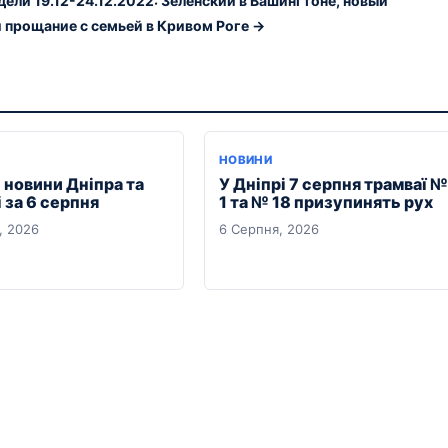
ели 19.12-24.12.2022: Зеленский в Вашингтоне, новый
и прощание с семьей в Кривом Роге →
НОВИНИ
 новини Дніпра та
У Дніпрі 7 серпня трамваї №
 за 6 серпня
1 та № 18 призупинять рух
, 2026
6 Серпня, 2026