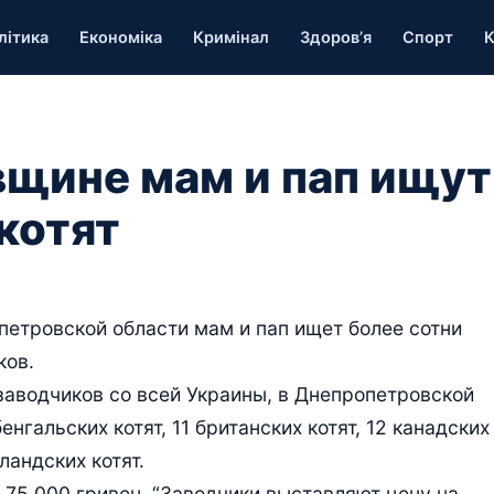
літика
Економіка
Кримінал
Здоров’я
Спорт
К
щине мам и пап ищут
котят
опетровской области мам и пап ищет более сотни
ков.
заводчиков со всей Украины, в Днепропетровской
нгальских котят, 11 британских котят, 12 канадских
ландских котят.
о 75 000 гривен. “Заводчики выставляют цену на