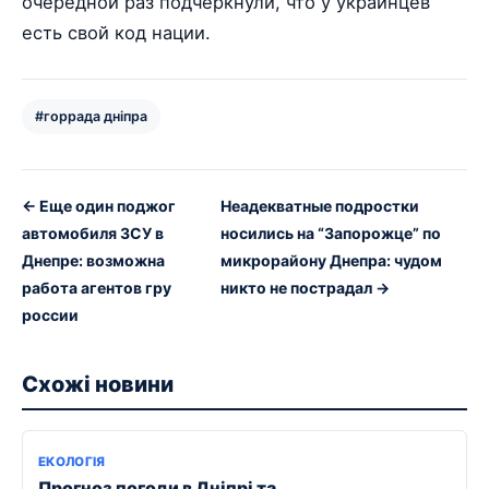
очередной раз подчеркнули, что у украинцев
есть свой код нации.
#горрада дніпра
← Еще один поджог
Неадекватные подростки
автомобиля ЗСУ в
носились на “Запорожце” по
Днепре: возможна
микрорайону Днепра: чудом
работа агентов гру
никто не пострадал →
россии
Схожі новини
ЕКОЛОГІЯ
Прогноз погоди в Дніпрі та