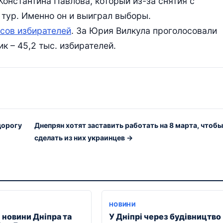
онстантина Павлова, который из-за снятия с
тур. Именно он и выиграл выборы.
осов избирателей
. За Юрия Вилкула проголосовали
к – 45,2 тыс. избирателей.
дорогу
Днепрян хотят заставить работать на 8 марта, чтобы
сделать из них украинцев →
НОВИНИ
 новини Дніпра та
У Дніпрі через будівництво