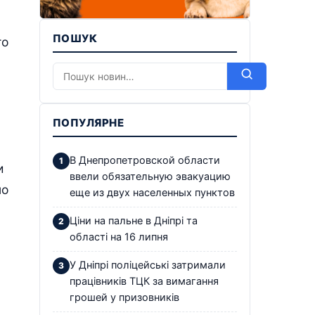
ПОШУК
то
ПОПУЛЯРНЕ
В Днепропетровской области
и
ввели обязательную эвакуацию
но
еще из двух населенных пунктов
Ціни на пальне в Дніпрі та
області на 16 липня
У Дніпрі поліцейські затримали
працівників ТЦК за вимагання
грошей у призовників