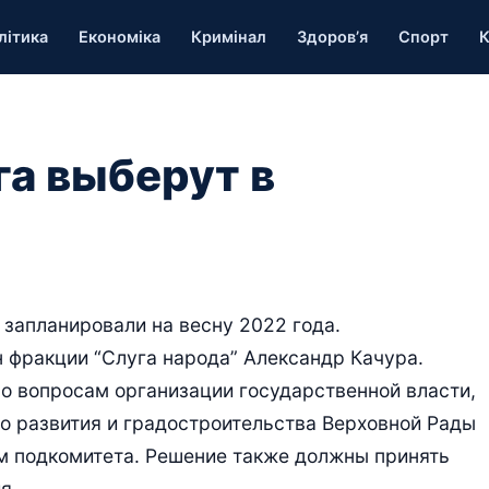
літика
Економіка
Кримінал
Здоров’я
Спорт
К
га выберут в
 запланировали на весну 2022 года.
н фракции “Слуга народа” Александр Качура.
о вопросам организации государственной власти,
о развития и градостроительства Верховной Рады
м подкомитета. Решение также должны принять
я.