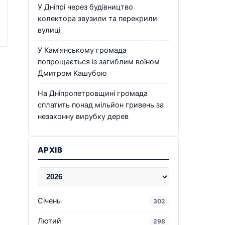
У Дніпрі через будівництво
колектора звузили та перекрили
вулиці
У Кам’янському громада
попрощається із загиблим воїном
Дмитром Кашубою
На Дніпропетровщині громада
сплатить понад мільйон гривень за
незаконну вирубку дерев
АРХІВ
Січень
302
Лютий
298