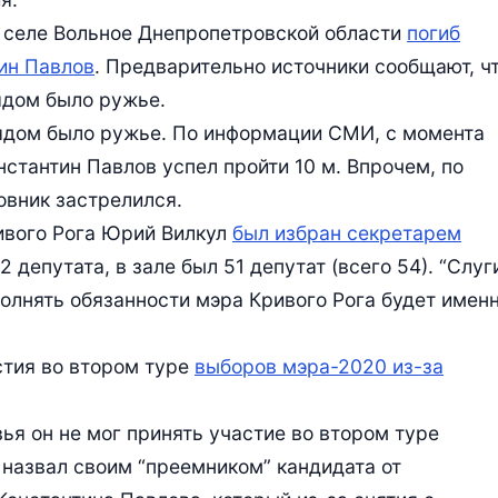
в селе Вольное Днепропетровской области
погиб
тин Павлов
. Предварительно источники сообщают, ч
ядом было ружье.
Рядом было ружье. По информации СМИ, с момента
стантин Павлов успел пройти 10 м. Впрочем, по
овник застрелился.
ивого Рога Юрий Вилкул
был избран секретарем
2 депутата, в зале был 51 депутат (всего 54). “Слуг
полнять обязанности мэра Кривого Рога будет имен
стия во втором туре
выборов мэра-2020 из-за
ья он не мог принять участие во втором туре
 назвал своим “преемником” кандидата от