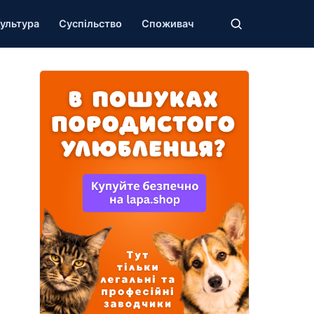
ультура
Суспільство
Споживач