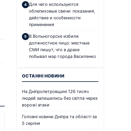
Для чего используются
облепиховые свечи: показания,
действие и особенности
применения
В Вольногорске избили
должностное лицо: местные
СМИ пишут, что в драке
побывал мэр города Василенко
ОСТАННІ НОВИНИ
На Дніпропетровщині 126 тисяч
людей залишились без світла через
ворожі атаки
Головні новини Дніпра та області за
5 серпня