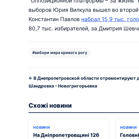
“Оппозиционной платформы – За жизнь” К
выборов Юрия Вилкула вышел во второй 
Константин Павлов
набрал 15,9 тыс. гол
80,7 тыс. избирателей, за Дмитрия Шевчи
#вибори мера кривого рогу
← В Днепропетровской области отремонтируют 
Шандровка – Новогригорьевка
Схожі новини
НОВИНИ
НОВИНИ
На Дніпропетровщині 126
Головні