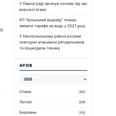
У Павлограді загинув чоловік під час
ворожої атаки
КП “Аульський водовід” планує
змінити тарифи на воду у 2027 році
ли
У Нікопольському районі росіяни
повторно атакували рятувальників
та пошкодили техніку
АРХІВ
Січень
302
Лютий
298
Березень
335