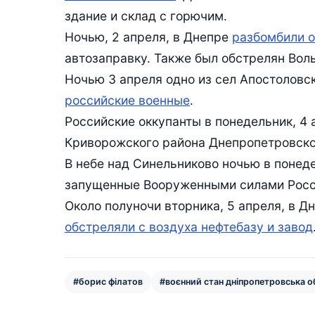
здание и склад с горючим.
Ночью, 2 апреля, в Днепре
разбомбили 
автозаправку. Также был обстрелян Вол
Ночью 3 апреля одно из сел Апостоловс
российские военные
.
Российские оккупанты в понедельник, 4 
Криворожского района Днепропетровско
В небе над Синельниково ночью в понеде
запущенные Вооруженными силами Росс
Около полуночи вторника, 5 апреля, в 
обстреляли с воздуха нефтебазу и завод
#борис філатов
#воєнний стан дніпропетровська о