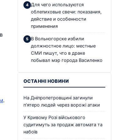
Для чего используются
облепиховые свечи: показания,
действие и особенности
применения
в
В Вольногорске избили
должностное лицо: местные
СМИ пишут, что в драке
побывал мэр города Василенко
ОСТАННІ НОВИНИ
На Дніпропетровщині загинули
ем
.
п’ятеро людей через ворожі атаки
У Кривому Розі військового
судитимуть за продаж автомата та
набоїв