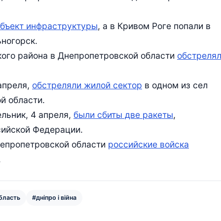
объект инфраструктуры
, а в Кривом Роге попали в
ьногорск.
кого района в Днепропетровской области
обстреля
апреля,
обстреляли жилой сектор
в одном из сел
й области.
льник, 4 апреля,
были сбиты две ракеты
,
ийской Федерации.
Днепропетровской области
российские войска
.
бласть
#дніпро і війна