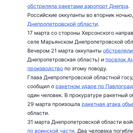
обстреляла ракетами аэропорт Днепра
.
Российские оккупанты во вторник ночью,
Днепропетровской области
.
17 марта со стороны Херсонского напра
селе Марьянском Днепропетровской обл
Вечером 21 марта оккупанты
обстреляли
Днепропетровская область) и
поселок А
производство
по этому поводу.
Глава Днепропетровской областной гос
сообщил о
ракетном ударе по Павлоград
один человек. В прокуратуре ракетный 
29 марта произошла
ракетная атака объ
области.
31 марта Днепропетровской области во
по воинской части
. Два человека погибл