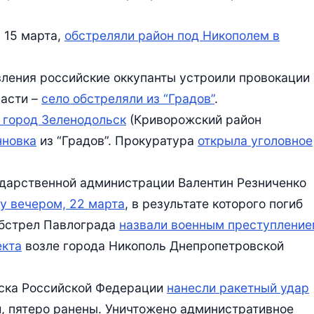
 15 марта,
обстреляли район под Никополем в
вления российские оккупанты устроили провокации 
асти –
село обстреляли из “Градов”
.
 город Зеленодольск
(Криворожский район
нновка
из “Градов”. Прокуратура
открыла уголовное
ударственной администрации Валентин Резниченко
у вечером, 22 марта
, в результате которого погиб
обстрел Павлограда
назвали военным преступлени
екта
возле города Никополь Днепропетровской
йска Российской Федерации
нанесли ракетный удар
и, пятеро ранены. Уничтожено административное