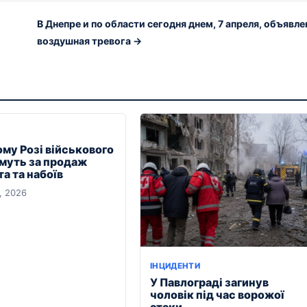
В Днепре и по области сегодня днем, 7 апреля, объявле
воздушная тревога →
ому Розі військового
муть за продаж
а та набоїв
, 2026
ІНЦИДЕНТИ
У Павлограді загинув
чоловік під час ворожої
атаки