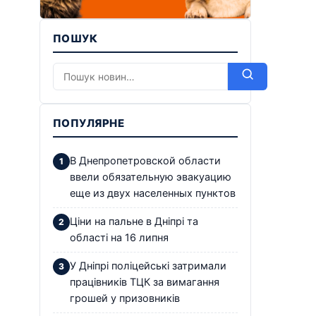
ПОШУК
ПОПУЛЯРНЕ
В Днепропетровской области
ввели обязательную эвакуацию
еще из двух населенных пунктов
Ціни на пальне в Дніпрі та
області на 16 липня
У Дніпрі поліцейські затримали
працівників ТЦК за вимагання
грошей у призовників