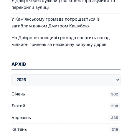
У Дніпрі через будівництво колектора звузили та
перекрили вулиці
У Кам’янському громада попрощається із
загиблим воїном Дмитром Кашубою
На Дніпропетровщині громада сплатить понад
мільйон гривень за незаконну вирубку дерев
АРХІВ
Січень
302
Лютий
298
Березень
335
Квітень
319