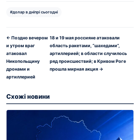
#долар в дніпрі сьогодні
← Поздно вечером
18 и 19 мая россияне атаковали
и утром враг
область ракетами, “шахедами”,
атаковал
артиллерией; в области случилось
Никопольщину
ряд происшествий; в Кривом Роге
дронами и
прошла мирная акция →
артиллерией
Схожі новини