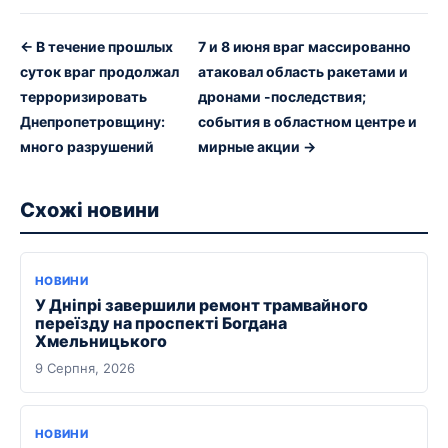
← В течение прошлых
7 и 8 июня враг массированно
суток враг продолжал
атаковал область ракетами и
терроризировать
дронами -последствия;
Днепропетровщину:
события в областном центре и
много разрушений
мирные акции →
Схожі новини
НОВИНИ
У Дніпрі завершили ремонт трамвайного
переїзду на проспекті Богдана
Хмельницького
9 Серпня, 2026
НОВИНИ