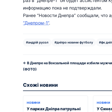
раз в “Днепре-1” он будет ассистентом 
информацию пока не подтверждали.
Ранее “Новости Днепра” сообщали, что 
“Днепром-1”
.
#андрій русол
#дніпро новини футболу
#фк дні
← В Днепре на Вокзальной площади избили мужч
(ФОТО)
Схожі новини
НОВИНИ
НОВИНИ
У парках Дніпра патрульні
У Сине