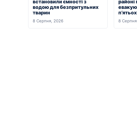
встановили ємності з
районі
водою для безпритульних
евакуюв
тварин
п’ятьо
8 Серпня, 2026
8 Серпня