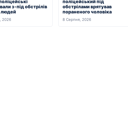
 поліцейські
поліцейський під
али з-під обстрілів
обстрілами врятував
х людей
пораненого чоловіка
, 2026
8 Серпня, 2026