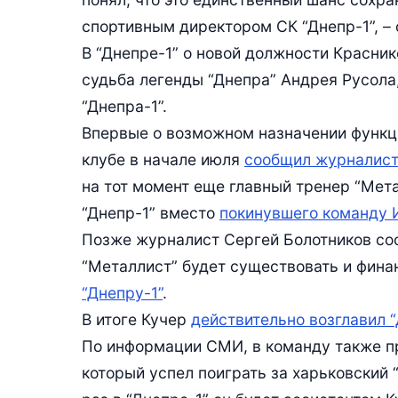
спортивным директором СК “Днепр-1”, – 
В “Днепре-1” о новой должности Красник
судьба легенды “Днепра” Андрея Русола
“Днепра-1”.
Впервые о возможном назначении функц
клубе в начале июля
сообщил журналист
на тот момент еще главный тренер “Мет
“Днепр-1” вместо
покинувшего команду 
Позже журналист Сергей Болотников со
“Металлист” будет существовать и фин
“Днепру-1”
.
В итоге Кучер
действительно возглавил “
По информации СМИ, в команду также 
который успел поиграть за харьковский “