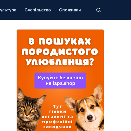
ультура
Суспільство
Споживач
ь