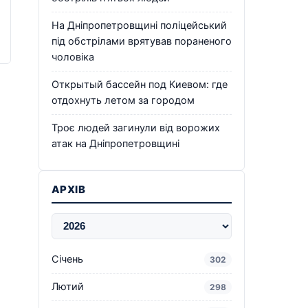
На Дніпропетровщині поліцейський
під обстрілами врятував пораненого
чоловіка
Открытый бассейн под Киевом: где
отдохнуть летом за городом
Троє людей загинули від ворожих
атак на Дніпропетровщині
АРХІВ
Січень
302
Лютий
298