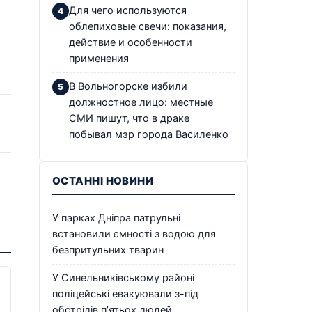
Для чего используются
облепиховые свечи: показания,
действие и особенности
применения
В Вольногорске избили
должностное лицо: местные
СМИ пишут, что в драке
побывал мэр города Василенко
ОСТАННІ НОВИНИ
У парках Дніпра патрульні
встановили ємності з водою для
безпритульних тварин
У Синельниківському районі
поліцейські евакуювали з-під
обстрілів п’ятьох людей