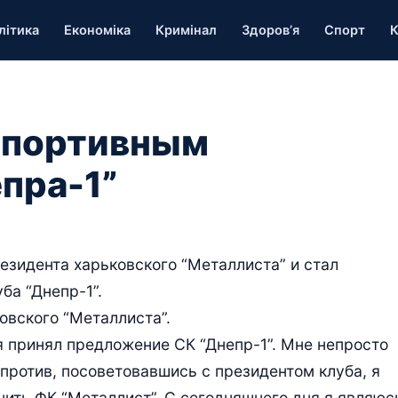
літика
Економіка
Кримінал
Здоров’я
Спорт
К
спортивным
пра-1”
езидента харьковского “Металлиста” и стал
ба “Днепр-1”.
овского “Металлиста”.
я принял предложение СК “Днепр-1”. Мне непросто
 против, посоветовавшись с президентом клуба, я
нить ФК “Металлист”. С сегодняшнего дня я являюс