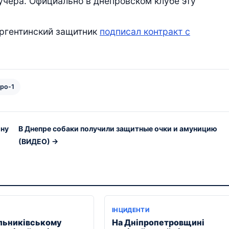
Кучера. Официально в днепровском клубе эту
аргентинский защитник
подписал контракт с
про-1
ину
В Днепре собаки получили защитные очки и амуницию
(ВИДЕО) →
ІНЦИДЕНТИ
льниківському
На Дніпропетровщині