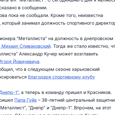
сказано в сообщении.
ова пока не сообщали. Кроме того, неизвестна
, который занимал должность спортивного директо
ионера “Металлиста” на должность в днепровском
 Михаил Спиваковский
. Тогда же стало известно, ч
аллиста” Александр Кучер может возглавить
Игоря Йовичевича
.
общил, что в следующем сезоне харьковский
ансироваться
благодаря спортивному клубу
Днепр-1”
, а теперь в команду пришел и Красников.
пришел
Папа Гуйе
– 38-летний центральный защитни
Металлист”, “Днепр” и “Днепр-1”. Впрочем, на этот