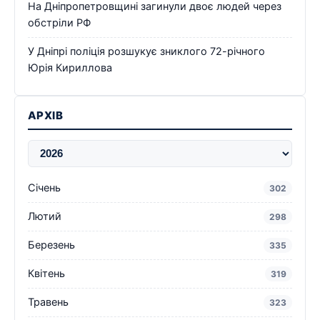
На Дніпропетровщині загинули двоє людей через
обстріли РФ
У Дніпрі поліція розшукує зниклого 72-річного
Юрія Кириллова
АРХІВ
Січень
302
Лютий
298
Березень
335
Квітень
319
Травень
323