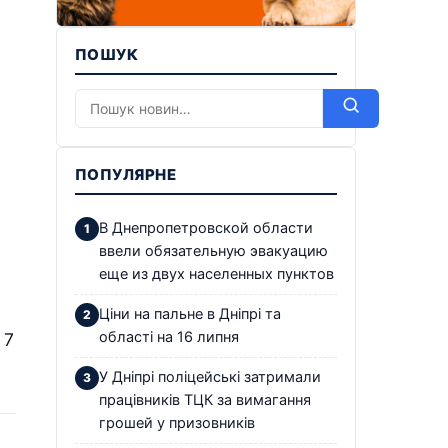
ПОШУК
ПОПУЛЯРНЕ
В Днепропетровской области
ввели обязательную эвакуацию
еще из двух населенных пунктов
Ціни на пальне в Дніпрі та
області на 16 липня
 7
У Дніпрі поліцейські затримали
працівників ТЦК за вимагання
грошей у призовників