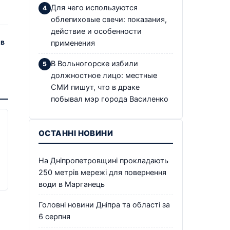
Для чего используются
облепиховые свечи: показания,
действие и особенности
ов
применения
В Вольногорске избили
должностное лицо: местные
СМИ пишут, что в драке
побывал мэр города Василенко
ОСТАННІ НОВИНИ
На Дніпропетровщині прокладають
250 метрів мережі для повернення
води в Марганець
Головні новини Дніпра та області за
6 серпня