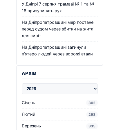
У Дніпрі 7 серпня трамваї № 1 та №
18 призупинять рух
На Дніпропетровщині мер постане
перед судом через збитки на житлі
для сиріт
На Дніпропетровщині загинули
п’ятеро людей через ворожі атаки
АРХІВ
Січень
302
Лютий
298
Березень
335