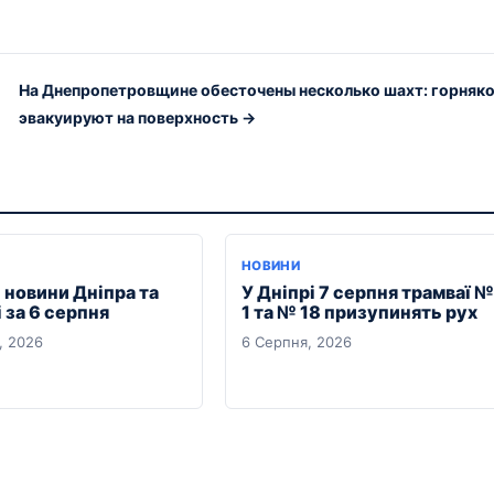
На Днепропетровщине обесточены несколько шахт: горняк
эвакуируют на поверхность →
НОВИНИ
 новини Дніпра та
У Дніпрі 7 серпня трамваї №
 за 6 серпня
1 та № 18 призупинять рух
, 2026
6 Серпня, 2026