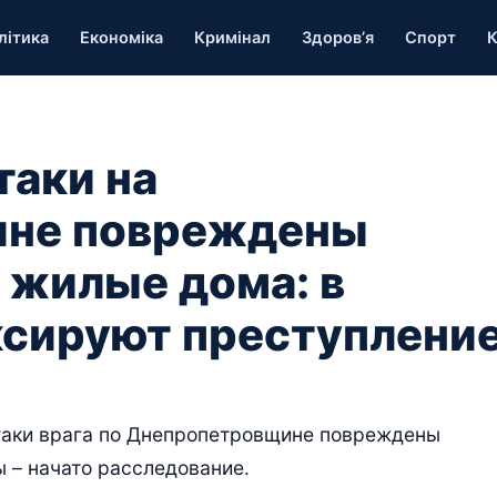
літика
Економіка
Кримінал
Здоров’я
Спорт
К
таки на
ине повреждены
 жилые дома: в
ксируют преступлени
атаки врага по Днепропетровщине повреждены
 – начато расследование.