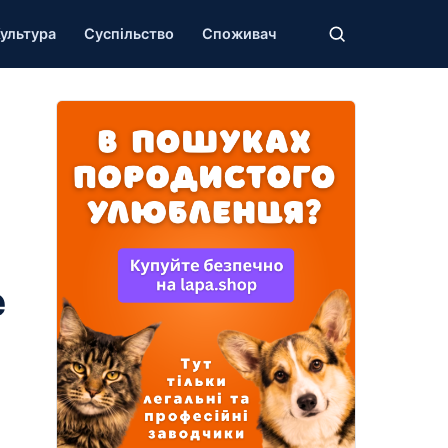
ультура
Суспільство
Споживач
е