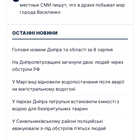
местные СМИ пишут, что в драке побывал мэр
города Василенко
ОСТАННІ НОВИНИ
Головні новини Дніпра та області за 8 серпня
На Дніпропетровщині загинули двоє людей через
обстріли РФ
У Марганці відновили водопостачання після аварії
на магістральному водогоні
У парках Дніпра патрульні встановили ємності з
водою для безпритульних тварин
У Синельниківському районі поліцейські
евакуювали з-під обстрілів п’ятьох людей