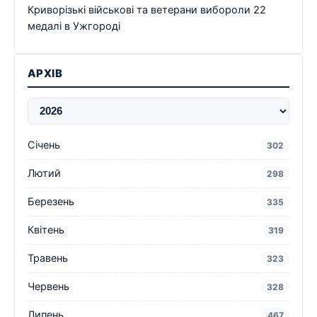
Криворізькі військові та ветерани вибороли 22
медалі в Ужгороді
АРХІВ
Січень
302
Лютий
298
Березень
335
Квітень
319
Травень
323
Червень
328
Липень
467