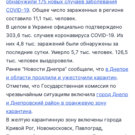
обнаружили 175 новых случаев заболевания
COVID-19
. Общее число зараженных в регионе
составило 11,1 тыс. человек.
В целом в Украине официально подтверждено
303,6 тыс. случаев коронавируса COVID-19. Из
них 4,8 тыс. заражений были обнаружены за
последние сутки. Умерло 5,7 тыс. человек. 126,5
тыс. человек выздоровели.
Ранее “Новости Днепра” сообщали, что
в Днепре
и области продлили и ужесточили карантин
.
Отметим, что Государственная комиссия по
чрезвычайным ситуациям включила
город Днепр
и Днепровский район в оранжевую зону
карантина
.
В желтую карантинную зону включены города
Кривой Рог, Новомосковск, Павлоград,