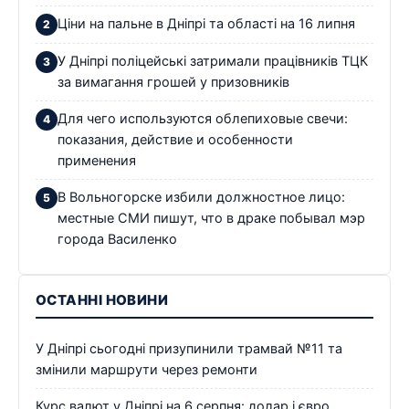
Ціни на пальне в Дніпрі та області на 16 липня
У Дніпрі поліцейські затримали працівників ТЦК
за вимагання грошей у призовників
Для чего используются облепиховые свечи:
показания, действие и особенности
применения
В Вольногорске избили должностное лицо:
местные СМИ пишут, что в драке побывал мэр
города Василенко
ОСТАННІ НОВИНИ
У Дніпрі сьогодні призупинили трамвай №11 та
змінили маршрути через ремонти
Курс валют у Дніпрі на 6 серпня: долар і євро