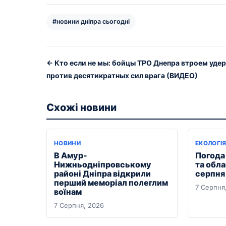
#новини дніпра сьогодні
← Кто если не мы: бойцы ТРО Днепра втроем уд
против десятикратных сил врага (ВИДЕО)
Схожі новини
НОВИНИ
ЕКОЛОГІ
В Амур-
Погода 
Нижньодніпровському
та обла
районі Дніпра відкрили
серпня
перший меморіал полеглим
7 Серпня
воїнам
7 Серпня, 2026