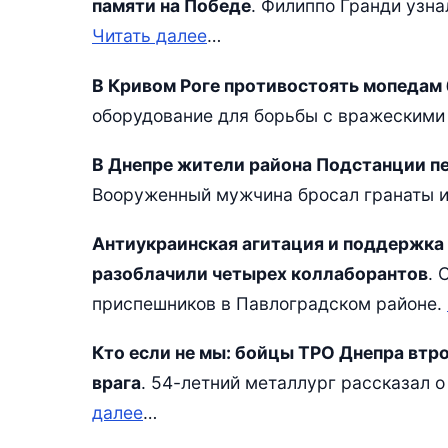
памяти на Победе
. Филиппо Гранди узна
Читать далее
…
В Кривом Роге противостоять мопедам
оборудование для борьбы с вражескими
В Днепре жители района Подстанции п
Вооруженный мужчина бросал гранаты и
Антиукраинская агитация и поддержка
разоблачили четырех коллаборантов
. 
приспешников в Павлоградском районе.
Кто если не мы: бойцы ТРО Днепра вт
врага
. 54-летний металлург рассказал 
далее
…