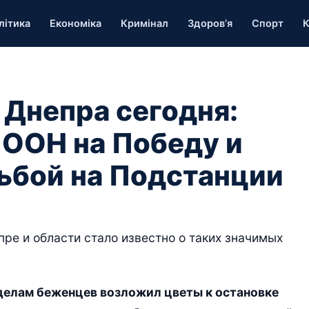
літика
Економіка
Кримінал
Здоров’я
Спорт
К
 Днепра сегодня:
 ООН на Победу и
ьбой на Подстанции
пре и области стало известно о таких значимых
делам беженцев возложил цветы к остановке