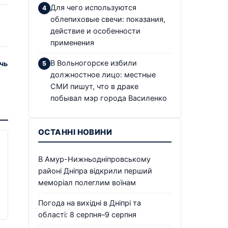
Для чего используются
облепиховые свечи: показания,
действие и особенности
применения
В Вольногорске избили
чь
должностное лицо: местные
СМИ пишут, что в драке
побывал мэр города Василенко
ОСТАННІ НОВИНИ
В Амур-Нижньодніпровському
районі Дніпра відкрили перший
меморіал полеглим воїнам
Погода на вихідні в Дніпрі та
області: 8 серпня–9 серпня