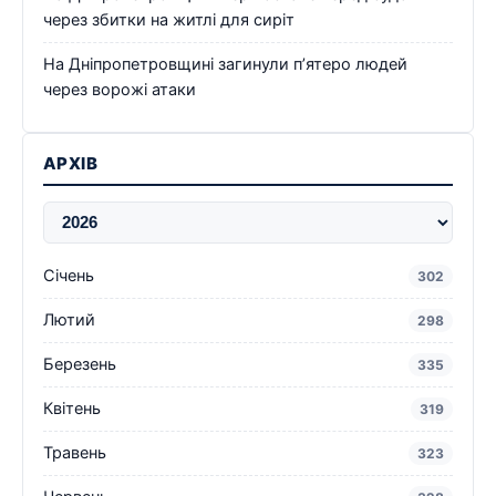
через збитки на житлі для сиріт
На Дніпропетровщині загинули п’ятеро людей
через ворожі атаки
АРХІВ
Січень
302
Лютий
298
Березень
335
Квітень
319
Травень
323