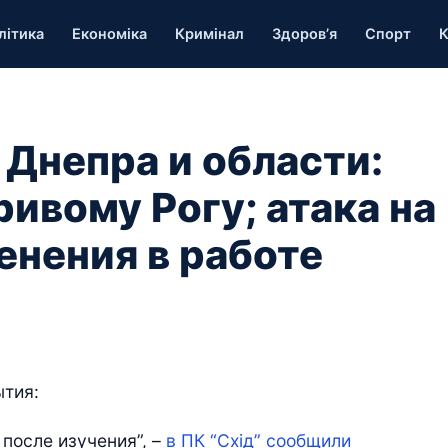
літика
Економіка
Кримінал
Здоров’я
Спорт
К
 Днепра и области:
ивому Рогу; атака на
енения в работе
ытия:
 после изучения”, –
в ПК “Схід” сообщили