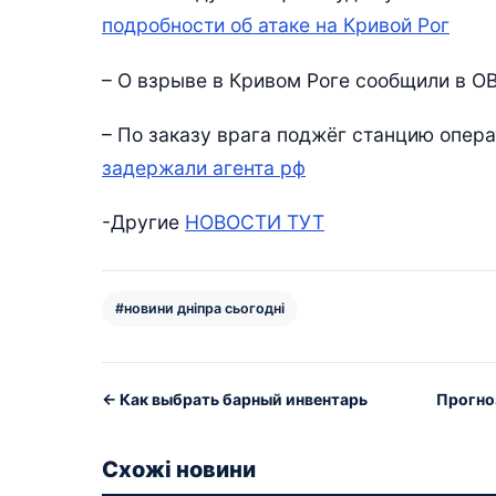
подробности об атаке на Кривой Рог
– О взрыве в Кривом Роге сообщили в О
– По заказу врага поджёг станцию опер
задержали агента рф
-Другие
НОВОСТИ ТУТ
#новини дніпра сьогодні
← Как выбрать барный инвентарь
Прогно
Схожі новини