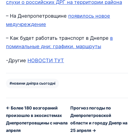
слухи о российских ДРГ на территории района
– На Днепропетровщине
появилось новое
медучреждение
– Как будет работать транспорт в Днепре
в
поминальные дни: графики, маршруты
-Другие
НОВОСТИ ТУТ
#новини дніпра сьогодні
← Более 180 возгораний
Прогноз погоды по
произошло в экосистемах
Днепропетровской
Днепропетровщины с начала
области и городу Днепр на
апреля
25 апреля →