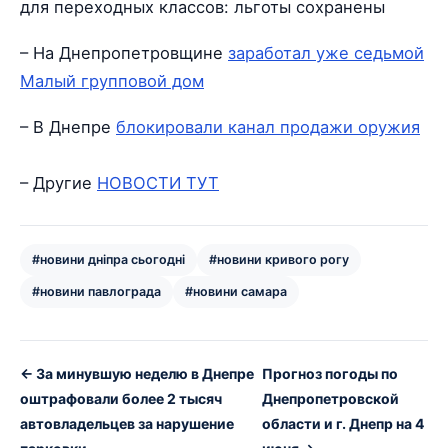
для переходных классов: льготы сохранены
– На Днепропетровщине
заработал уже седьмой
Малый групповой дом
– В Днепре
блокировали канал продажи оружия
– Другие
НОВОСТИ ТУТ
#новини дніпра сьогодні
#новини кривого рогу
#новини павлограда
#новини самара
← За минувшую неделю в Днепре
Прогноз погоды по
оштрафовали более 2 тысяч
Днепропетровской
автовладельцев за нарушение
области и г. Днепр на 4