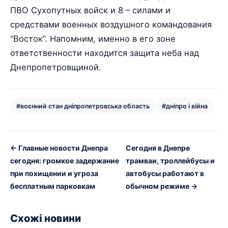
ПВО Сухопутных войск и 8 – силами и
средствами военных воздушного командования
“Восток”. Напомним, именно в его зоне
ответственности находится защита неба над
Днепропетровщиной.
#воєнний стан дніпропетровська область
#дніпро і війна
← Главные новости Днепра
Сегодня в Днепре
сегодня: громкое задержание
трамваи, троллейбусы и
при похищении и угроза
автобусы работают в
бесплатным парковкам
обычном режиме →
Схожі новини