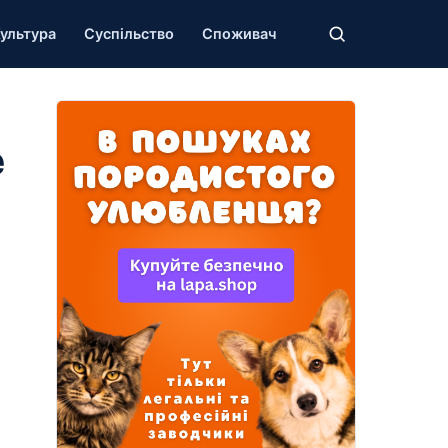
ультура
Суспільство
Споживач
е