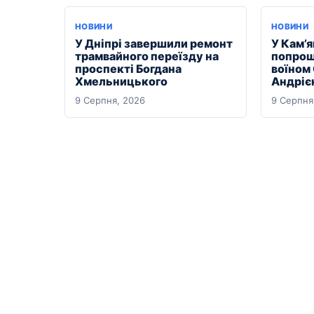
НОВИНИ
НОВИНИ
У Дніпрі завершили ремонт
У Кам’
трамвайного переїзду на
попрощ
проспекті Богдана
воїном
Хмельницького
Андріє
9 Серпня, 2026
9 Серпня