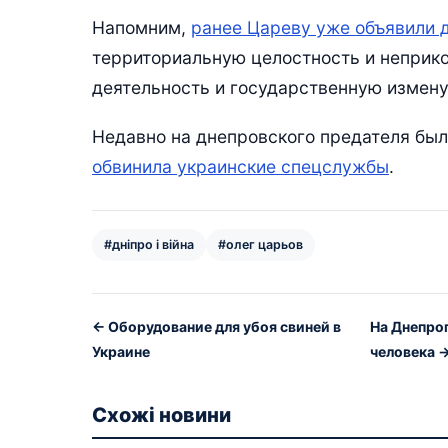
Напомним,
ранее Цареву уже объявили 
территориальную целостность и неприк
деятельность и государственную измену
Недавно на днепровского предателя бы
обвинила украинские спецслужбы
.
#дніпро і війна
#олег царьов
← Оборудование для убоя свиней в
На Днепро
Украине
человека 
Схожі новини