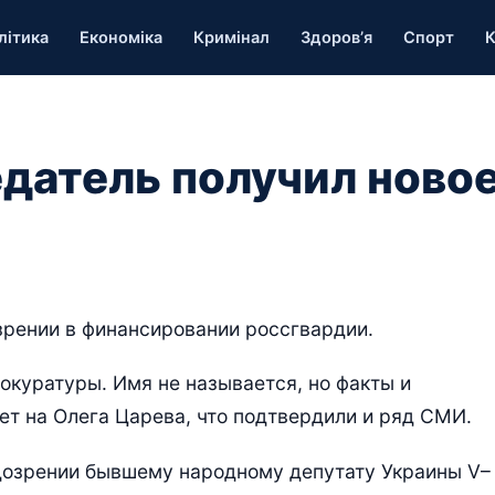
літика
Економіка
Кримінал
Здоров’я
Спорт
К
датель получил ново
зрении в финансировании россгвардии.
окуратуры. Имя не называется, но факты и
ет на Олега Царева, что подтвердили и ряд СМИ.
дозрении бывшему народному депутату Украины V–