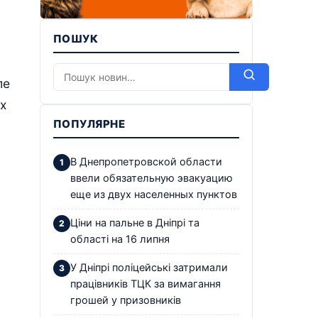
ПОШУК
ле
х
ПОПУЛЯРНЕ
В Днепропетровской области
ввели обязательную эвакуацию
еще из двух населенных пунктов
Ціни на пальне в Дніпрі та
області на 16 липня
У Дніпрі поліцейські затримали
працівників ТЦК за вимагання
грошей у призовників