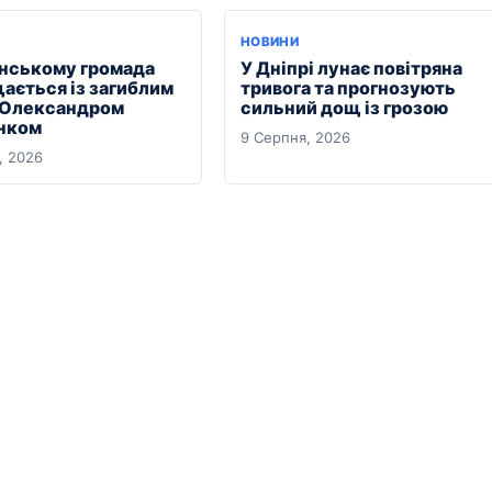
НОВИНИ
янському громада
У Дніпрі лунає повітряна
ається із загиблим
тривога та прогнозують
 Олександром
сильний дощ із грозою
нком
9 Серпня, 2026
, 2026