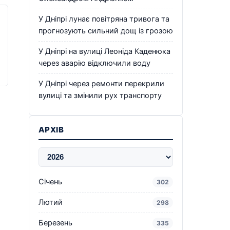
У Дніпрі лунає повітряна тривога та
прогнозують сильний дощ із грозою
У Дніпрі на вулиці Леоніда Каденюка
через аварію відключили воду
У Дніпрі через ремонти перекрили
вулиці та змінили рух транспорту
АРХІВ
Січень
302
Лютий
298
Березень
335