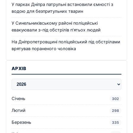
У парках Дніпра патрульні встановили ємності з
водою для безпритульних тварин
У Синельниківському районі поліцейські
евакуювали з-під обстрілів п’ятьох людей
На Дніпропетровщині поліцейський під обстрілами
врятував пораненого чоловіка
АРХІВ
Січень
302
Лютий
298
Березень
335