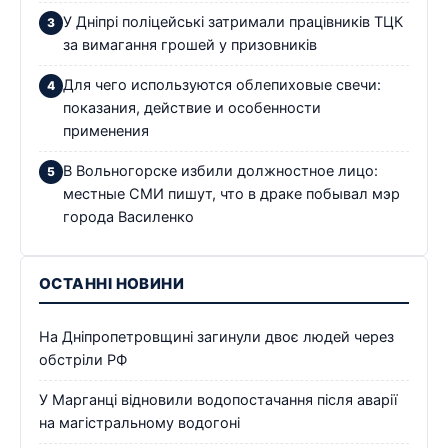
У Дніпрі поліцейські затримали працівників ТЦК
за вимагання грошей у призовників
Для чего используются облепиховые свечи:
показания, действие и особенности
применения
В Вольногорске избили должностное лицо:
местные СМИ пишут, что в драке побывал мэр
города Василенко
ОСТАННІ НОВИНИ
На Дніпропетровщині загинули двоє людей через
обстріли РФ
У Марганці відновили водопостачання після аварії
на магістральному водогоні