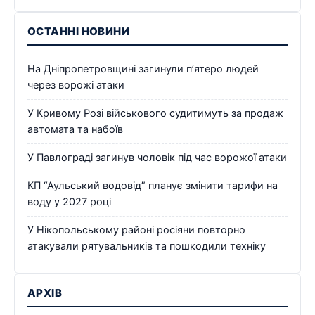
ОСТАННІ НОВИНИ
На Дніпропетровщині загинули п’ятеро людей
через ворожі атаки
У Кривому Розі військового судитимуть за продаж
автомата та набоїв
У Павлограді загинув чоловік під час ворожої атаки
КП “Аульський водовід” планує змінити тарифи на
воду у 2027 році
У Нікопольському районі росіяни повторно
атакували рятувальників та пошкодили техніку
АРХІВ