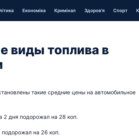
літика
Економіка
Кримінал
Здоров’я
Спорт
К
е виды топлива в
и
установлены такие средние цены на автомобильное
а 2 дня подорожал на 28 коп.
я подорожал на 26 коп.