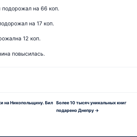
я подорожал на 66 коп.
подорожал на 17 коп.
орожална 12 коп.
зина повысилась.
ки на Никопольщину. Бил
Более 10 тысяч уникальных книг
подарено Днепру →