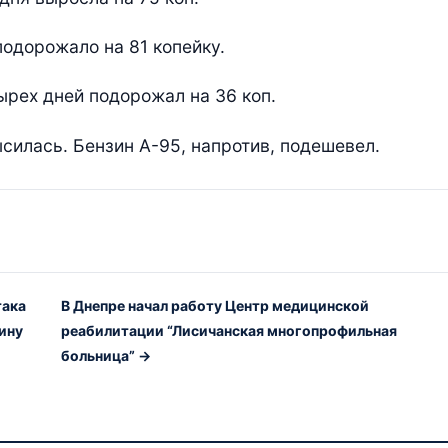
 подорожало на 81 копейку.
етырех дней подорожал на 36 коп.
силась. Бензин А-95, напротив, подешевел.
така
В Днепре начал работу Центр медицинской
щину
реабилитации “Лисичанская многопрофильная
больница” →