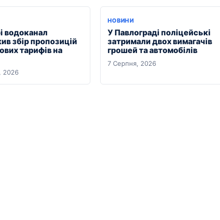
НОВИНИ
рі водоканал
У Павлограді поліцейські
ив збір пропозицій
затримали двох вимагачів
ових тарифів на
грошей та автомобілів
7 Серпня, 2026
, 2026