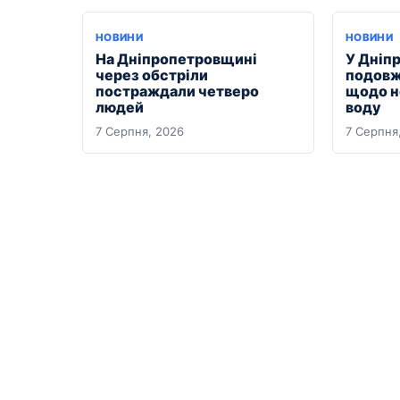
НОВИНИ
НОВИНИ
На Дніпропетровщині
У Дніп
через обстріли
подовж
постраждали четверо
щодо н
людей
воду
7 Серпня, 2026
7 Серпня