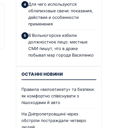
Для чего используются
облепиховые свечи: показания,
действие и особенности
применения
В Вольногорске избили
должностное лицо: местные
СМИ пишут, что в драке
побывал мэр города Василенко
ОСТАННІ НОВИНИ
Правила «велоетикету» та безпеки:
як комфортно співіснувати з
пішоходами й авто
На Дніпропетровщині через
обстріли постраждали четверо
людей