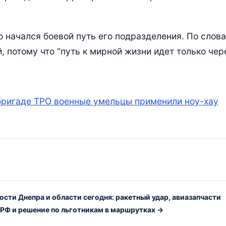
о начался боевой путь его подразделения. По слов
, потому что “путь к мирной жизни идет только чер
бригаде ТРО военные умельцы применили ноу-хау
ости Днепра и области сегодня: ракетный удар, авиазапчасти
 РФ и решение по льготникам в маршрутках →