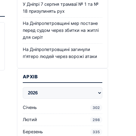
У Дніпрі 7 серпня трамваї № 1 та №
18 призупинять рух
На Дніпропетровщині мер постане
перед судом через збитки на житлі
для сиріт
На Дніпропетровщині загинули
п’ятеро людей через ворожі атаки
АРХІВ
Січень
302
Лютий
298
Березень
335