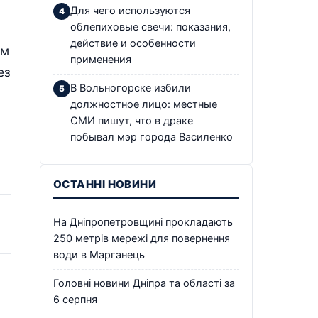
Для чего используются
облепиховые свечи: показания,
действие и особенности
ам
применения
ез
В Вольногорске избили
должностное лицо: местные
СМИ пишут, что в драке
побывал мэр города Василенко
ОСТАННІ НОВИНИ
На Дніпропетровщині прокладають
250 метрів мережі для повернення
води в Марганець
Головні новини Дніпра та області за
6 серпня