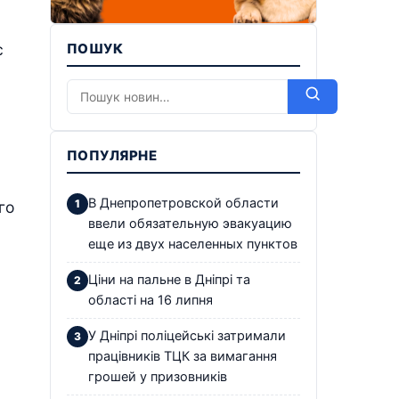
с
ПОШУК
ПОПУЛЯРНЕ
В Днепропетровской области
го
ввели обязательную эвакуацию
еще из двух населенных пунктов
Ціни на пальне в Дніпрі та
області на 16 липня
У Дніпрі поліцейські затримали
працівників ТЦК за вимагання
грошей у призовників