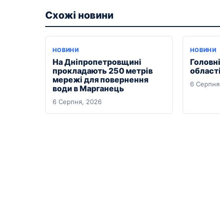
Схожі новини
НОВИНИ
НОВИНИ
На Дніпропетровщині
Головні
прокладають 250 метрів
області
мережі для повернення
6 Серпня
води в Марганець
6 Серпня, 2026