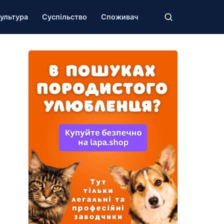
ультура
Суспільство
Споживач