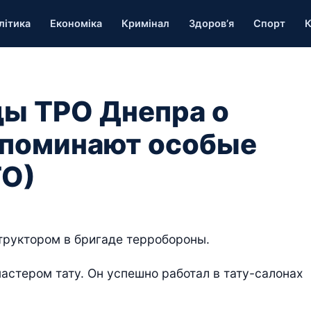
літика
Економіка
Кримінал
Здоров’я
Спорт
К
ды ТРО Днепра о
апоминают особые
ТО)
труктором в бригаде терробороны.
астером тату. Он успешно работал в тату-салонах