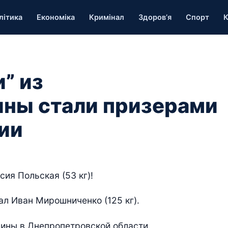
літика
Економіка
Кримінал
Здоров’я
Спорт
К
” из
ны стали призерами
ии
ия Польская (53 кг)!
л Иван Мирошниченко (125 кг).
ины в Днепропетровской области.