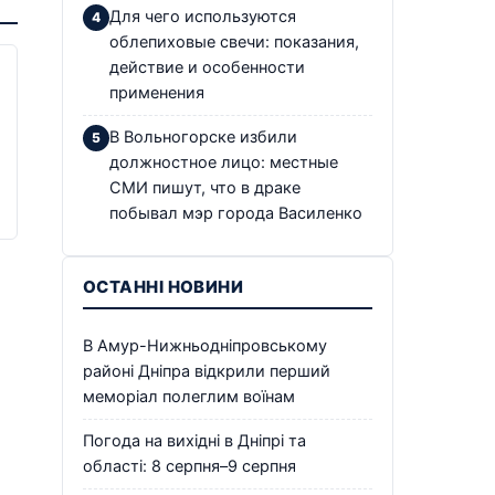
Для чего используются
облепиховые свечи: показания,
действие и особенности
применения
В Вольногорске избили
должностное лицо: местные
СМИ пишут, что в драке
побывал мэр города Василенко
ОСТАННІ НОВИНИ
В Амур-Нижньодніпровському
районі Дніпра відкрили перший
меморіал полеглим воїнам
Погода на вихідні в Дніпрі та
області: 8 серпня–9 серпня