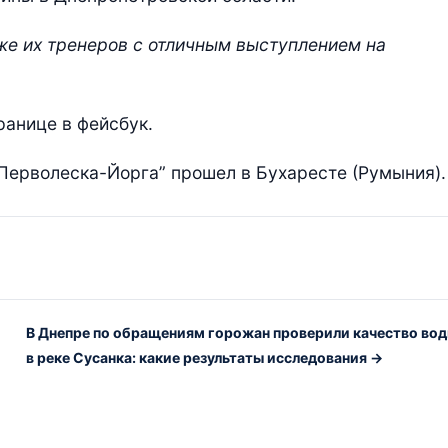
же их тренеров с отличным выступлением на
ранице в фейсбук.
ерволеска-Йорга” прошел в Бухаресте (Румыния).
В Днепре по обращениям горожан проверили качество во
в реке Сусанка: какие результаты исследования →