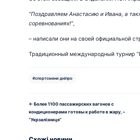
“Поздравляем Анастасию и Ивана, а так
соревнованиях!”
,
– написали они на своей официальной ст
Традиционный международный турнир “П
#спортсмени дніпро
← Более 1100 пассажирских вагонов с
кондиционерами готовы к работе в жару, –
“Укрзалізниця”
Схожі новини