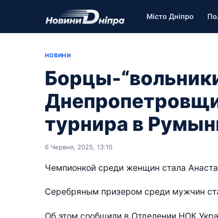
Місто Дніпро
По
НОВИНИ
Борцы-“вольники
Днепропетровщи
турнира в Румын
6 Червня, 2025, 13:10
Чемпионкой среди женщин стала Анастас
Серебряным призером среди мужчин ста
Об этом сообщили в Отделении НОК Укра