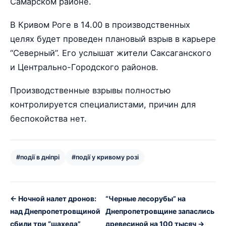
Самарском районе.
В Кривом Роге в 14.00 в производственных
целях будет проведен плановый взрыв в карьере
“Северный”. Его услышат жители Саксаганского
и Центрально-Городского районов.
Производственные взрывы полностью
контролируется специалистами, причин для
беспокойства нет.
#події в дніпрі
#події у кривому розі
← Ночной налет дронов:
“Черные лесорубы” на
над Днепропетровщиной
Днепропетровщине запаслись
сбили три “шахеда”
древесиной на 100 тысяч →