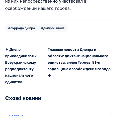
из них непосредственно участвовал в
освобождении нашего города.
#горрада дніпра
#дніпро і війна
← Днепр
Главные новости Днепра и
присоединился к
области: диктант национального
Всеукраинскому
единства; аллея Героев; 81-я
радиодиктанту
годовщина освобождения города
национального
→
единства
Схожі новини