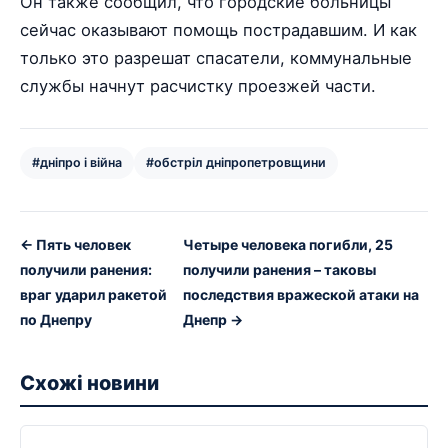
Он также сообщил, что городские больницы
сейчас оказывают помощь пострадавшим. И как
только это разрешат спасатели, коммунальные
службы начнут расчистку проезжей части.
#дніпро і війна
#обстріл дніпропетровщини
← Пять человек
Четыре человека погибли, 25
получили ранения:
получили ранения – таковы
враг ударил ракетой
последствия вражеской атаки на
по Днепру
Днепр →
Схожі новини