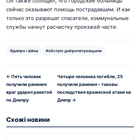
Он также сообщил, что городские больницы
сейчас оказывают помощь пострадавшим. И как
только это разрешат спасатели, коммунальные
службы начнут расчистку проезжей части.
#дніпро і війна
#обстріл дніпропетровщини
← Пять человек
Четыре человека погибли, 25
получили ранения:
получили ранения – таковы
враг ударил ракетой
последствия вражеской атаки на
по Днепру
Днепр →
Схожі новини